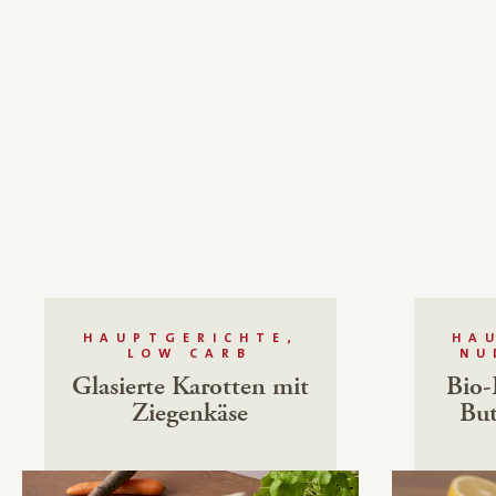
HAUPTGERICHTE,
HA
LOW CARB
NU
Glasierte Karotten mit
Bio-
Ziegenkäse
But