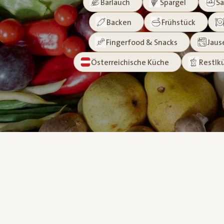
Bärlauch
Spargel
Sa
Backen
Frühstück
Fingerfood & Snacks
Jaus
Österreichische Küche
Restlk