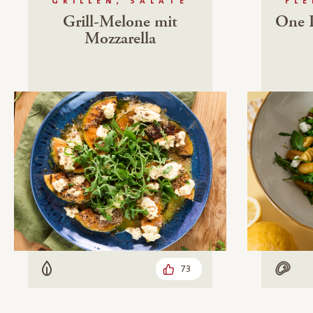
GRILLEN, SALATE
FLE
Grill-Melone mit
One P
Mozzarella
73
Vegetarisch
Mit F