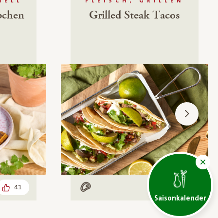
NELL
FLEISCH, GRILLEN
pchen
Grilled Steak Tacos
41
54
Mit Fleisch
Saisonkalender