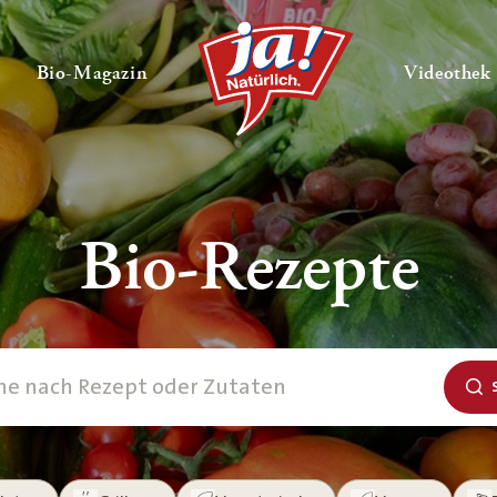
en
Untermenü ausklappen
— Untermenü ausklappen
Bio-Magazin
Videothek
Bio-Rezepte