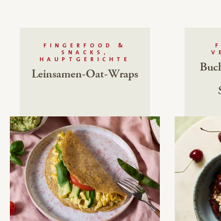
FINGERFOOD &
SNACKS,
V
HAUPTGERICHTE
Buch
Leinsamen-Oat-Wraps