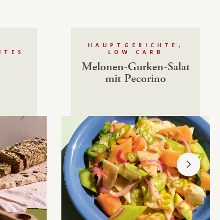
HAUPTGERICHTE,
HTES
LOW CARB
Melonen-Gurken-Salat
mit Pecorino