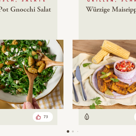
ISCH, SALATE
GRILLEN, SCH
ot Gnocchi Salat
Würzige Maisrip
73
leisch
Vegetarisch