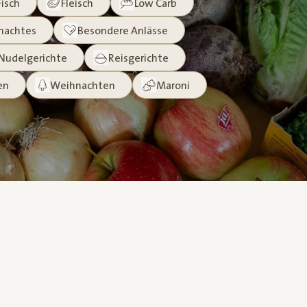
Fisch
Fleisch
Low Carb
machtes
Besondere Anlässe
Nudelgerichte
Reisgerichte
en
Weihnachten
Maroni