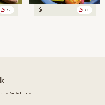
62
63
Vegetarisch
ck
te zum Durchstöbern.