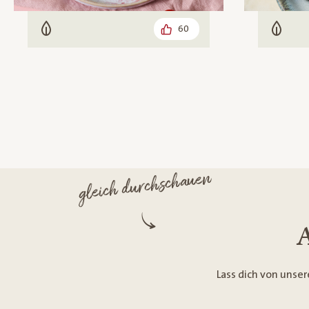
60
Vegetarisch
Veget
gleich durchschauen
A
Lass dich von unser