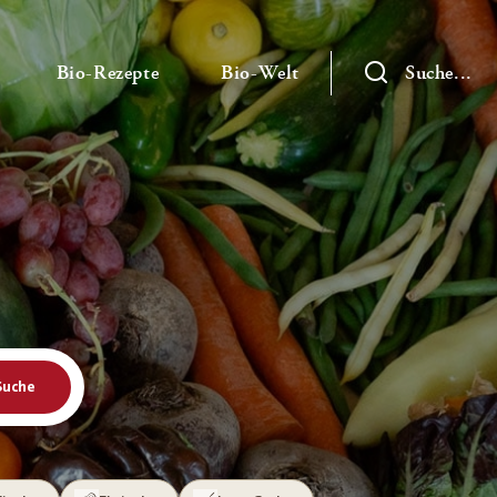
— Untermenü ausklappen
— Untermenü ausklappen
— Untermenü ausklap
Bio-Rezepte
Bio-Welt
Suche...
Suche