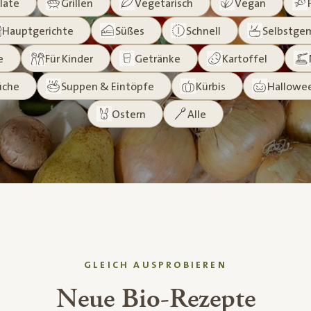
late
Grillen
Vegetarisch
Vegan
Hauptgerichte
Süßes
Schnell
Selbstge
e
Für Kinder
Getränke
Kartoffel
üche
Suppen & Eintöpfe
Kürbis
Hallowe
Ostern
Alle
GLEICH AUSPROBIEREN
Neue Bio-Rezepte