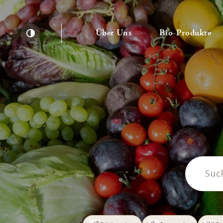
— Untermenü ausklapp
— 
Über Uns
Bio-Produkte
Kontrast erhöhen