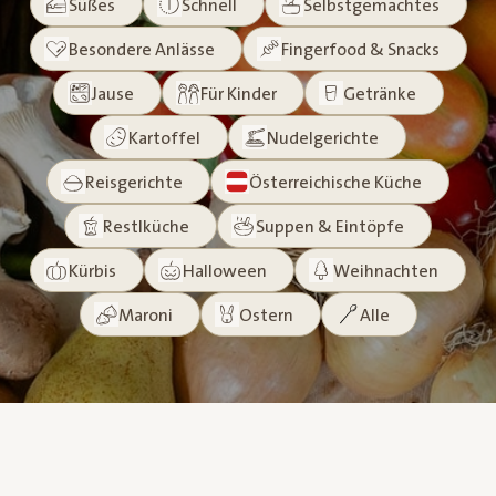
Süßes
Schnell
Selbstgemachtes
Besondere Anlässe
Fingerfood & Snacks
Jause
Für Kinder
Getränke
Kartoffel
Nudelgerichte
Reisgerichte
Österreichische Küche
Restlküche
Suppen & Eintöpfe
Kürbis
Halloween
Weihnachten
Maroni
Ostern
Alle