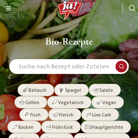
Bio-Rezepte
Bärlauch
Spargel
Salate
Grillen
Vegetarisch
Vegan
Fisch
Fleisch
Low Carb
Backen
Frühstück
Hauptgerichte