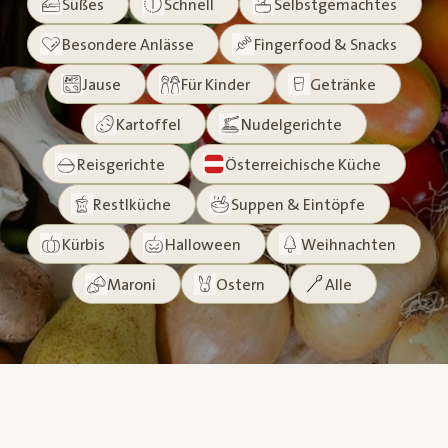
Süßes
Schnell
Selbstgemachtes
Besondere Anlässe
Fingerfood & Snacks
Jause
Für Kinder
Getränke
Kartoffel
Nudelgerichte
Reisgerichte
Österreichische Küche
Restlküche
Suppen & Eintöpfe
Kürbis
Halloween
Weihnachten
Maroni
Ostern
Alle