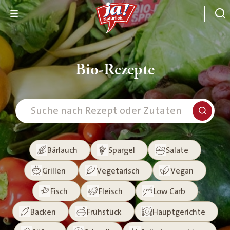
Bio-Rezepte
Bärlauch
Spargel
Salate
Grillen
Vegetarisch
Vegan
Fisch
Fleisch
Low Carb
Backen
Frühstück
Hauptgerichte